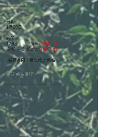
日期：
1月20日
時間：
12:45 － 1:45pm
名額已滿!
2:45 － 3:45pm
名額已滿!
*名額有限，請先按此報名
有關 聲音掏腰包