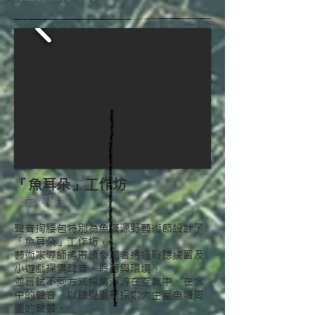
「魚耳朵」工作坊
聲音掏腰包
聲音掏腰包特別為魚塘源野藝術節設計了
「魚耳朵」工作坊，
藝術家導師將帶領參加者透過聆聽練習及
小遊戲探索聲音、聆聽與環境，
並嘗試不同方式採集浮游在空氣中、在水
中的聲音，以聽覺重新探索大生圍魚塘周
圍的聲景。