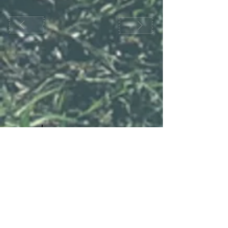
捕夢網工作坊
Mishtar
捕夢網來自北美奧吉布瓦人文化，是一種手工
藝品，一般使用柳樹來做框，中間編織著鬆散
的網或蜘蛛網。
奧吉布瓦人相信掛上捕夢網能夠「捕捉」好
夢,阻擋惡夢。
捕夢網工作坊以環保和大自然為題，鼓勵參加
者於大生圍執拾大自然的枯枝枯葉，當作原料