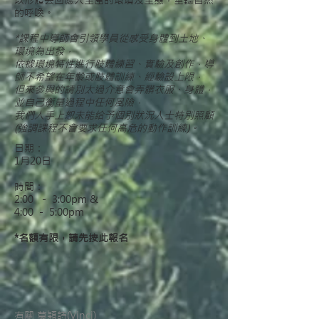
以形體去回應大生圍的環境及生態，垂聽自然
的呼喚。
*
課程中導師會引領學員從感受身體到土地、
環境為出發，
依據環境特性進行肢體練習、實驗及創作，
導
師不希望在年齡或肢體訓練、經驗設上限，
但來參與的請別太過介意會弄髒衣服、身體，
並自己衡量過程中任何風險，
我們人手上恕未能给予個別狀況人士特別照顧
(強調課程不會要求任何高危的動作訓練)。
日期：
1月20日
時間：
2:00 － 3:00pm &
4:00 － 5:00pm
*名額有限，請先按此報名
有關 莫穎詩(Vinci)