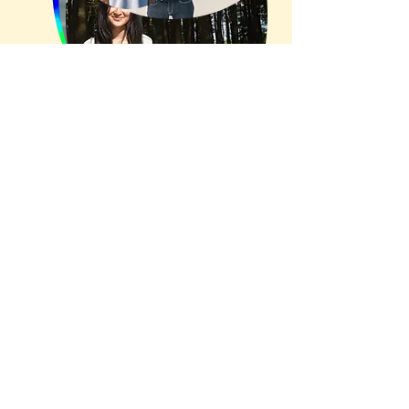
俞若玫
Cally YU
小桐
Siu Tung
黃小燕
Phoebe WONG
姚俊樺
YIU Chun Wa
含蓄
Humchuk
古沁