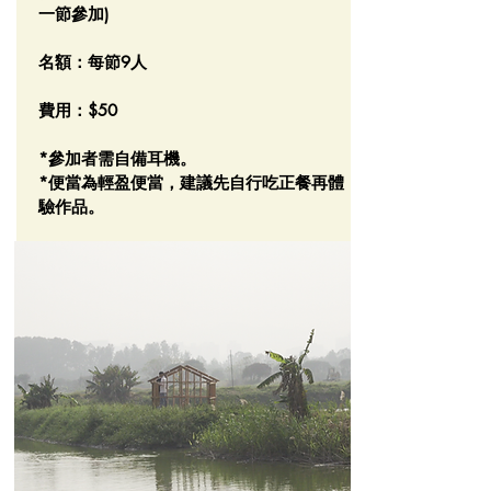
一節參加)
名額：每節9人
費用：$50
*參加者需自備耳機。
*便當為輕盈便當，建議先自行吃正餐再體
驗作品。