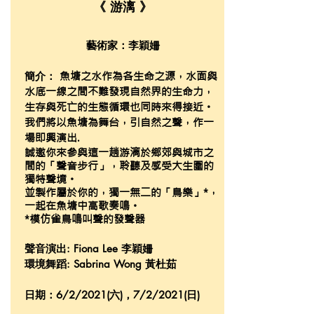
《 游漓 》
藝術家：李穎姍
簡介：
魚塘之水作為各生命之源，水面與
水底一線之間不難發現自然界的生命力，
生存與死亡的生態循環也同時來得接近。
我們將以魚塘為舞台，引自然之聲，作一
場即興演出.
誠邀你來參與這一趟游漓於鄉郊與城市之
間的「聲音步行」，聆聽及感受大生圍的
獨特聲境。
並製作屬於你的，獨一無二的「鳥樂」*，
一起在魚塘中高歌奏鳴。
*模仿雀鳥鳴叫聲的發聲器
聲音演出: Fiona Lee 李穎姍
環境舞蹈: Sabrina Wong 黃杜茹
日期：6/2/2021(六)，7/2/2021(日)