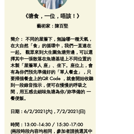
《塘食，一位，唔該！》
藝術家：陳百堅
簡介： 不同的屋簷下，無論哪一種天氣，
在大自然「食」的循環中，我們一直連在
一起。 觀眾來到大生圍魚塘旁邊，可以選
擇其中一張散落在魚塘基堤上不同位置的
木製「屋簷單人 座」、坐下。座位上，會
有為你們預先準備好的「單人餐盒」，只
要掃描餐盒上的QR Code ，就會開始收聽
到一段錄音指示，便可在慢慢的呼吸之
間，用五感去細味魚塘為你/妳準備的 一
餐便飯。
日期：6/2/2021(六)，7/2/2021(日)
時間：13:00 -14:30 / 15:30 -17:00
(兩段時段內容均相同，參加者請挑選其中