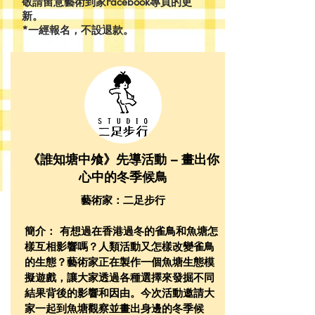
敬請留意藝術到家Facebook專頁的更
新。
*一經報名，不設退款。
《誰知塘中飧》先導活動 – 畫出你
心中的冬季候鳥
藝術家：二足步行
簡介： 有想過在香港過冬的雀鳥和魚塘怎
樣互相影響嗎？人類活動又怎樣改變雀鳥
的生態？藝術家正在製作一個魚塘生態模
擬遊戲，讓大家透過各種選擇來發掘不同
結果背後的影響和因由。今次活動邀請大
家一起到魚塘觀察並畫出身邊的冬季候