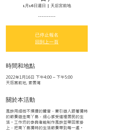
1月16日週日
  |  
天后宮前地
----------
已停止報名
回到上一頁
時間和地點
2022年1月16日 下午4:00 – 下午5:00
天后宮前地, 索罟灣
關於本活動
風鈴用細微不煩擾的聲音，牽引遊人跟著獨特
的節奏遊走南丫島，細心感受這裡居民的生
活。工作坊的參與者能制作風鈴並帶回家掛
上，把南丫島獨特的生活節奏帶到每一處。