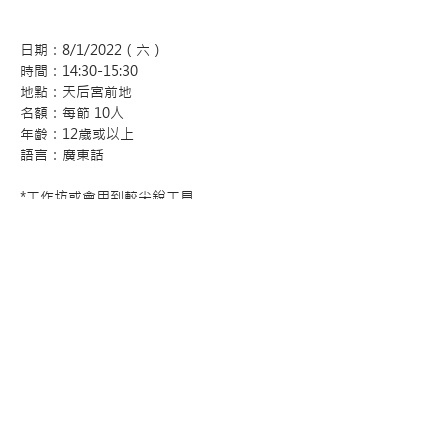
日期：8/1/2022（六）
時間：14:30-15:30
地點：天后宮前地
名額：每節 10人
年齡：12歲或以上
語言：廣東話
*工作坊或會用到較尖銳工具
*費用全免
*活動將在户外露天場地進行，請採取合適之
保暖、防曬及防蚊措拖
*觀眾須按工作人員指示4人一組觀賞節目，每
組維持1.5米社交距離
-------------
關於藝術家：
含蓄
2012年於香港大學取得建築設計碩士，其後
在2014年放棄建築事業，投身為全職插畫