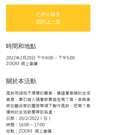
已停止報名
回到上一頁
時間和地點
2022年2月20日 下午4:00 – 下午5:00
ZOOM 網上會議
關於本活動
風鈴用細微不煩擾的聲音，傳遞著島嶼的生活
氣息，牽引遊人隨著節奏遊走南丫島。參與者
將在藝術家的團隊帶領下製作風鈴，把南丫島
獨特的生活節奏帶到各處。
日期：20/2/2022（日）
時間：16:00 – 17:00
地點：ZOOM  網上會議