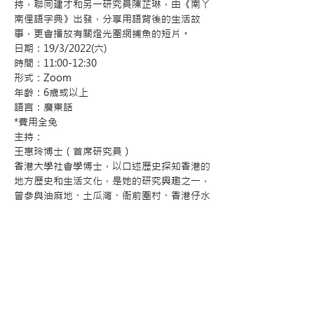
持，聯同建才和另一研究員陳芷琳，由《南丫
南俚語字典》出發，分享用語背後的生活故
事，更會播放有關燈光圍網捕魚的短片。
日期：19/3/2022(六)
時間：11:00-12:30
形式：Zoom
年齡：6歲或以上
語言：廣東話
*費用全免
主持：
王惠玲博士（首席研究員）
香港大學社會學博士，以口述歷史探知香港的
地方歷史和生活文化，是她的研究興趣之一，
曾參與油麻地、土瓜灣、衙前圍村、香港仔水
面社區及南丫島南段的社區口述歷史。相關著
作見《記憶景觀：香港仔漁民口述歷史》及
《香港記憶》網站。
關於藝術家：
林建才
林建才畢業於香港城市大學創意媒體學院，曾
跟拍檔劉清華創作得獎繪本《電車小叮在哪
裡？》。主要創作媒介為繪本與版畫，題材緊