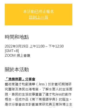
本活動已停止報名
回到上一頁
時間和地點
2022年3月19日 上午11:00 – 下午12:30
[GMT+8]
ZOOM 網上會議
關於本活動
「漁樂無窮」分享會
藝術家建才和劉清華（Jess）於計劃初期隨研
究團隊及漁民出海考察，了解水面人的生活面
貌。島民的生活故事豐富了建才和Jess的創作
概念，促成作品《南丫南俚語字典》的誕生。
是次分享會由本計劃首席研究員王惠玲博士主