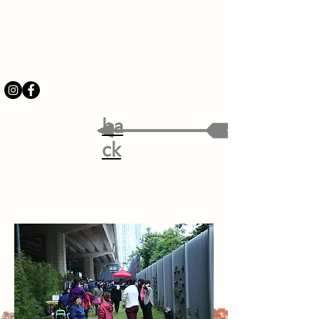
ba
ck