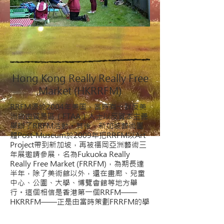
Hong Kong Really Really Free
Market (HKRRFM)
RRFM源於2004年美国，當時有一群反美
洲自由貿易區（FTAA）人士以反資本主義
舉辦了RRFM活動。其後，新加坡藝術團
體Post-Museum於2009年把RRFM以Art
Project帶到新加坡，再被福岡亞洲藝術三
年展邀請參展，名為Fukuoka Really
Really Free Market (FRRFM)，為期長達
半年，除了美術館以外，還在畫廊、兒童
中心、公園、大學、博覽會館等地方舉
行。這個相信是香港第一個RRFM——
HKRRFM——正是由當時策劃FRRFM的學
生代表負責舉辦。