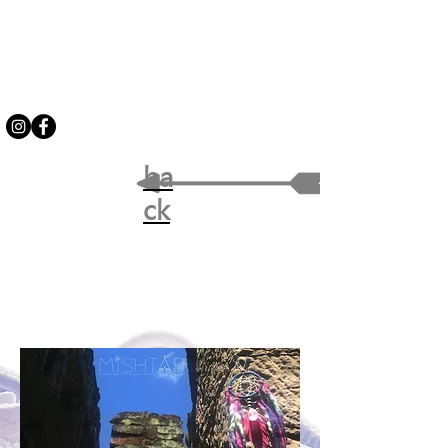
ba
ck