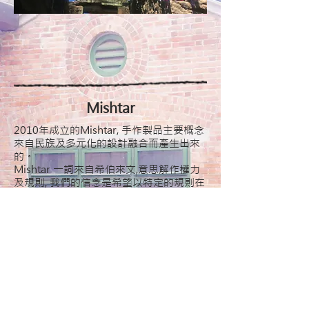
Mishtar
2010年成立的Mishtar, 手作製品主要概念
來自民族及多元化的設計融合而產生出來
的。
Mishtar 一詞來自希伯來文,意思解作權力
及規則, 我們的信念是希望以特定的規則在
創作路上做 出無限的可能, 希望透過作品
令人更多留意生活中的樂趣, 帶出生命影響
生命的可能性。 我們主要作品為捕夢網和
民族風飾物, 希望將印第安的祝福文化透過
捕夢網傳達及宣揚給大家, 也希望令人更多
留意生活中的樂趣和對大自然的感恩, 因此
在作品中放滿了民族元素和使用了很多天
然素材(如飄流木,石頭海珊瑚，樹枝等)。
也會把在去旅行時收集到的有趣事物放入